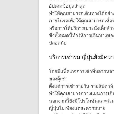
อัปเดตข้อมูลล่าสุด
ทำให้คุณสามารถเดินทางได้อย่า
ภายในรถเพื่อให้คุณสามารถเชื่อ
หรือการให้บริการเบาะนั่งเด็กสำห
ซึ่งทั้งหมดนี้ทำให้การเดินทางข
ปลอดภัย
บริการเช่ารถ ญี่ปุ่นยังมีค
โดยมีแพ็คเกจการเช่าที่หลากห
ของผู้เช่า
ตั้งแต่การเช่ารายวัน รายสัปดาห
ทำให้คุณสามารถวางแผนการเดินท
นอกจากนี้ยังมีโปรโมชั่นและส่
ญี่ปุ่นไม่เพียงแต่สะดวกสบาย