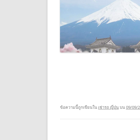
ข้อความนี้ถูกเขียนใน
เช่ารถ ญี่ปุ่น
บน
09/09/