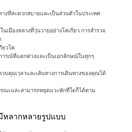
ินทางที่สะดวกสบายและเป็นส่วนตัวในประเทศ
ยวในเมืองหลวงที่วุ่นวายอย่างโตเกียว การสำรวจ
ด
กียวโต
การณ์ที่แตกต่างและเป็นเอกลักษณ์ในทุกๆ
ควบคุมเวลาและเส้นทางการเดินทางของคุณได้
ธารณะและสามารถหยุดแวะพักที่ใดก็ได้ตาม
ั้นมีหลากหลายรูปแบบ