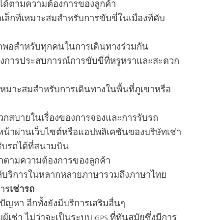
ได้ตามความต้องการของลูกค้า
็กที่เหมาะสมสำหรับการขับขี่ในเมืองที่คับ
่มากพอสำหรับทุกคนในการเดินทางร่วมกัน
่ต้องการประสบการณ์การขับขี่ที่หรูหราและสะดวก
หมาะสมสำหรับการเดินทางในพื้นที่ภูเขาหรือ
ะดวกสบายในเรื่องของการจองและการรับรถ
น้าผ่านเว็บไซต์หรือแอปพลิเคชันของบริษัทเช่า
ับรถได้ที่สนามบิน
ดวกตามความต้องการของลูกค้า
ารให้บริการในหลากหลายภาษารวมถึงภาษาไทย
การ
เช่ารถ
ัญหา อีกทั้งยังมีบริการเสริมอื่นๆ
ผู้เช่า ไม่ว่าจะเป็นระบบ
ที่ทันสมัยซึ่งมีการ
GPS