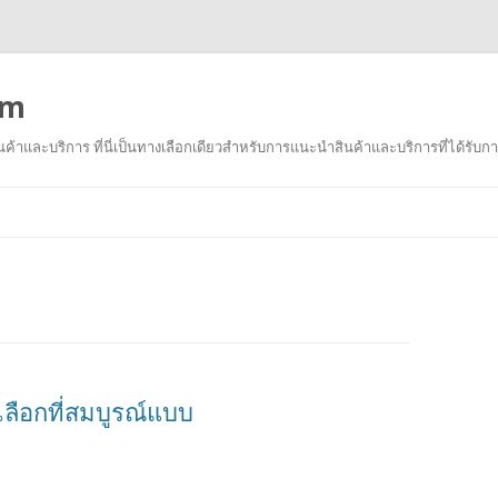
om
าและบริการ ที่นี่เป็นทางเลือกเดียวสำหรับการแนะนำสินค้าและบริการที่ได้รับกา
ข้าม
ไป
ยัง
เนื้อหา
งเลือกที่สมบูรณ์แบบ