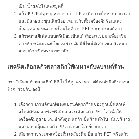
เย็น น้ำผลไม้ และสมูทตี้
แก้ว PP (Polypropylene) แก้ว PP จะมีความยืดหยุ่นมากกว่า
และมีลักษณะขุ่นเล็กน้อย เหมาะกับทั้งเครื่องดื่มร้อนและ
เย็น จุดเด่น ทนความร้อนได้ดีกว่า PET ราคาประหยัดกว่า
แก้วพลาสติก
ใสแบบพรีเมียมเป็นแก้วที่ออกแบบมาเพื่อเสริม
ภาพลักษณ์แบรนด์โดยเฉพาะ มักมีดีไซน์พิเศษ เช่น ผิวหนา
ลายแก้ว หรือทรงเฉพาะตัว
เทคนิคเลือกแก้วพลาสติกให้เหมาะกับแบรนด์ร้าน
การ “เลือกแก้วพลาสติก” ที่ดี ไม่ได้ดูแค่ราคา แต่ต้องคำนึงถึงหลาย
ปัจจัยร่วมกัน ดังนี้
เลือกตามภาพลักษณ์ของแบรนด์หากร้านของคุณเป็นคาเฟ่
สไตล์มินิมอล หรือพรีเมียม ควรเลือกแก้ว PET ใส เพื่อให้
เครื่องดื่มดูสวยและน่าดึงดูด แต่ถ้าเป็นร้านทั่วไป เน้นปริมาณ
และความคุ้มค่า แก้ว PP อาจตอบโจทย์มากกว่า
เลือกตามประเภทเครื่องดื่ม เครื่องดื่มเย็น แก้ว PET หรือแก้ว