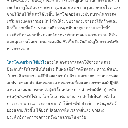
ช่วงที่ดินมีความชื้นสูง เชื้อราก่อโรคเจริญเติบโตได้ดี การมีไตรโค
เดอร์มาอยู่ในดินจะช่วยควบคุมสมดุล ลดความรุนแรงของโรค และ
ช่วยให้ต้นไม้ฟื้นตัวได้ไวขึ้น ไตรโคเดอร์มายังมีบทบาทในการส่ง
เสริมการแตกรากฝอยใหม่ ทำให้ระบบรากกระจายตัวได้กว้างและ
ลึกขึ้น รากที่แข็งแรงหมายถึงการดูดซึมธาตุอาหารและน้ำที่มี
ประสิทธิภาพมากขึ้น ส่งผลโดยตรงต่อขนาดผล ความหวาน สีสัน
และคุณภาพโดยรวมของผลผลิต ซึ่งเป็นปัจจัยสำคัญในการแข่งขัน
ทางการตลาด
ไตรโคเดอร์มา ใช้ยังไง
ช่วยให้เกษตรกรลดค่าใช้จ่ายด้านสาร
ป้องกันกำจัดโรคพืชได้อย่างเห็นผล เมื่อโรคพืชลดลง ความจำเป็น
ในการฉีดพ่นสารเคมีก็น้อยลงตามไปด้วย นอกจากจะช่วยประหยัด
งบประมาณแล้ว ยังลดค่าแรง ลดความเสี่ยงต่อสุขภาพของผู้ปฏิบัติ
งาน และลดผลกระทบต่อผู้บริโภคปลายทาง สำหรับผู้ที่ทำปุ๋ยหมัก
หรือปุ๋ยอินทรีย์ใช้เอง ไตรโคเดอร์มาสามารถนำไปเป็นหัวเชื้อใน
การเร่งกระบวนการย่อยสลาย ทำให้เศษพืช ฟางข้าว หรือมูลสัตว์
ย่อยสลายเร็วขึ้น ได้ปุ๋ยที่มีคุณภาพในเวลาที่สั้นลง ช่วยเพิ่ม
ประสิทธิภาพการจัดการทรัพยากรภายในฟาร์ม