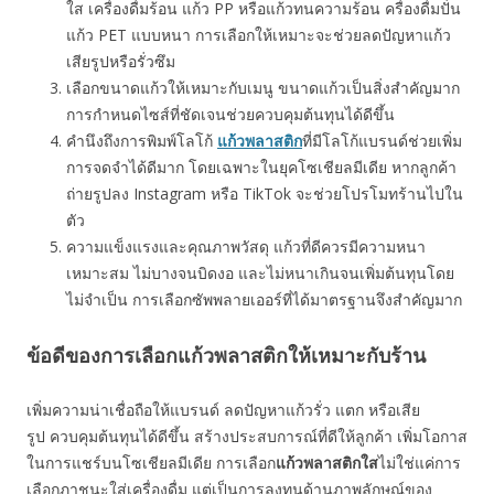
ใส เครื่องดื่มร้อน แก้ว PP หรือแก้วทนความร้อน ครื่องดื่มปั่น
แก้ว PET แบบหนา การเลือกให้เหมาะจะช่วยลดปัญหาแก้ว
เสียรูปหรือรั่วซึม
เลือกขนาดแก้วให้เหมาะกับเมนู ขนาดแก้วเป็นสิ่งสำคัญมาก
การกำหนดไซส์ที่ชัดเจนช่วยควบคุมต้นทุนได้ดีขึ้น
คำนึงถึงการพิมพ์โลโก้
แก้วพลาสติก
ที่มีโลโก้แบรนด์ช่วยเพิ่ม
การจดจำได้ดีมาก โดยเฉพาะในยุคโซเชียลมีเดีย หากลูกค้า
ถ่ายรูปลง Instagram หรือ TikTok จะช่วยโปรโมทร้านไปใน
ตัว
ความแข็งแรงและคุณภาพวัสดุ แก้วที่ดีควรมีความหนา
เหมาะสม ไม่บางจนบิดงอ และไม่หนาเกินจนเพิ่มต้นทุนโดย
ไม่จำเป็น การเลือกซัพพลายเออร์ที่ได้มาตรฐานจึงสำคัญมาก
ข้อดีของการเลือกแก้วพลาสติกให้เหมาะกับร้าน
เพิ่มความน่าเชื่อถือให้แบรนด์ ลดปัญหาแก้วรั่ว แตก หรือเสีย
รูป ควบคุมต้นทุนได้ดีขึ้น สร้างประสบการณ์ที่ดีให้ลูกค้า เพิ่มโอกาส
ในการแชร์บนโซเชียลมีเดีย การเลือก
แก้วพลาสติกใส
ไม่ใช่แค่การ
เลือกภาชนะใส่เครื่องดื่ม แต่เป็นการลงทุนด้านภาพลักษณ์ของ