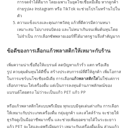
การจดจำได้ดีมาก โดยเฉพาะในยุคโซเชียลมีเดีย หากลูกค้า
ถ่ายรูปลง Instagram หรือ TikTok จะช่วยโปรโมทร้านไปใน
ตัว
ความแข็งแรงและคุณภาพวัสดุ แก้วที่ดีควรมีความหนา
เหมาะสม ไม่บางจนบิดงอ และไม่หนาเกินจนเพิ่มต้นทุนโดย
ไม่จำเป็น การเลือกซัพพลายเออร์ที่ได้มาตรฐานจึงสำคัญมาก
ข้อดีของการเลือกแก้วพลาสติกให้เหมาะกับร้าน
เพิ่มความน่าเชื่อถือให้แบรนด์ ลดปัญหาแก้วรั่ว แตก หรือเสีย
รูป ควบคุมต้นทุนได้ดีขึ้น สร้างประสบการณ์ที่ดีให้ลูกค้า เพิ่มโอกาส
ในการแชร์บนโซเชียลมีเดีย การเลือก
แก้วพลาสติกใส
ไม่ใช่แค่การ
เลือกภาชนะใส่เครื่องดื่ม แต่เป็นการลงทุนด้านภาพลักษณ์ของ
แบรนด์โดยตรง ไม่ว่าจะเป็นแก้ว PET แก้ว PP
หรือแก้วพลาสติกใสแบบพรีเมียม ทุกแบบมีจุดเด่นต่างกัน การเลือก
ให้เหมาะกับประเภทเครื่องดื่ม กลุ่มลูกค้า และสไตล์ร้าน จะช่วยให้
ธุรกิจดูเป็นมืออาชีพมากขึ้น และช่วยเพิ่มยอดขายได้ในระยะยาว
แก้ว PET จะใสและดูพรีเมียมกว่า เหมาะกับเครื่องดื่มเย็น ส่วนแก้ว