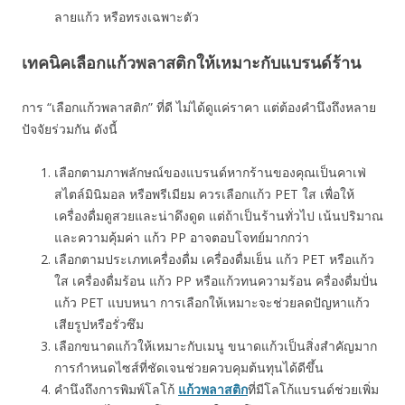
ลายแก้ว หรือทรงเฉพาะตัว
เทคนิคเลือกแก้วพลาสติกให้เหมาะกับแบรนด์ร้าน
การ “เลือกแก้วพลาสติก” ที่ดี ไม่ได้ดูแค่ราคา แต่ต้องคำนึงถึงหลาย
ปัจจัยร่วมกัน ดังนี้
เลือกตามภาพลักษณ์ของแบรนด์หากร้านของคุณเป็นคาเฟ่
สไตล์มินิมอล หรือพรีเมียม ควรเลือกแก้ว PET ใส เพื่อให้
เครื่องดื่มดูสวยและน่าดึงดูด แต่ถ้าเป็นร้านทั่วไป เน้นปริมาณ
และความคุ้มค่า แก้ว PP อาจตอบโจทย์มากกว่า
เลือกตามประเภทเครื่องดื่ม เครื่องดื่มเย็น แก้ว PET หรือแก้ว
ใส เครื่องดื่มร้อน แก้ว PP หรือแก้วทนความร้อน ครื่องดื่มปั่น
แก้ว PET แบบหนา การเลือกให้เหมาะจะช่วยลดปัญหาแก้ว
เสียรูปหรือรั่วซึม
เลือกขนาดแก้วให้เหมาะกับเมนู ขนาดแก้วเป็นสิ่งสำคัญมาก
การกำหนดไซส์ที่ชัดเจนช่วยควบคุมต้นทุนได้ดีขึ้น
คำนึงถึงการพิมพ์โลโก้
แก้วพลาสติก
ที่มีโลโก้แบรนด์ช่วยเพิ่ม