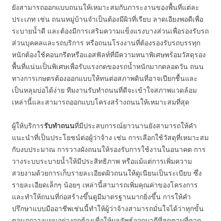
ยังสามารถออกแบบถนนให้เหมาะสมกับภาระงานของพื้นที่แต่ละ
ประเภท เช่น ถนนหมู่บ้านจำเป็นต้องมีผิวที่เรียบ ลาดเอียงพอดีเพื่อ
ระบายน้ำดี และต้องมีการเสริมความแข็งแรงบางส่วนเพื่อรองรับรถ
ส่วนบุคคลและรถบริการ หรือถนนโรงงานที่ต้องรองรับรถบรรทุก
หนักต้องใช้คอนกรีตหรือแอสฟัลท์ที่มีความหนาพิเศษพร้อมวัสดุรอง
พื้นที่แน่นเป็นพิเศษเพื่อรับแรงกดของรถน้ำหนักมากตลอดวัน ถนน
ทางการเกษตรต้องออกแบบให้ทนต่อสภาพดินที่อาจเปียกชื้นและ
เป็นหลุมบ่อได้ง่าย ทีมงานรับทำถนนที่ดีจะเข้าใจสภาพแวดล้อม
เหล่านี้และสามารถออกแบบโครงสร้างถนนให้เหมาะสมที่สุด
ผู้ให้บริการ
รับทำถนน
ที่มีประสบการณ์ยาวนานยังสามารถให้คำ
แนะนำที่เป็นประโยชน์ต่อผู้ว่าจ้าง เช่น การเลือกใช้วัสดุที่เหมาะสม
กับงบประมาณ การวางผังถนนให้รองรับการใช้งานในอนาคต การ
วางระบบระบายน้ำให้มีประสิทธิภาพ หรือแม้แต่การเพิ่มความ
สวยงามด้วยการเก็บรายละเอียดผิวถนนให้ดูเนียนเป็นระเบียบ ซึ่ง
รายละเอียดเล็กๆ น้อยๆ เหล่านี้สามารถเพิ่มคุณค่าของโครงการ
และทำให้ถนนที่ก่อสร้างขึ้นดูมีมาตรฐานมากยิ่งขึ้น การให้คำ
ปรึกษาแบบมืออาชีพเช่นนี้ทำให้ผู้ว่าจ้างสามารถมั่นใจได้ว่าทุกขั้น
ตอนถูกวางแผนอย่างถูกต้องเพื่อให้ผลลัพธ์ออกมาดีที่สุดตามที่คาด