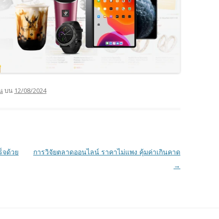
ุน
บน
12/08/2024
็จด้วย
การวิจัยตลาดออนไลน์ ราคาไม่แพง คุ้มค่าเกินคาด
→