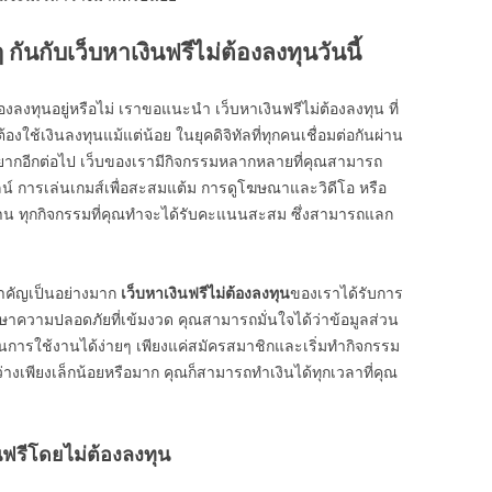
ันกับเว็บหาเงินฟรีไม่ต้องลงทุนวันนี้
ลงทุนอยู่หรือไม่ เราขอแนะนำ เว็บหาเงินฟรีไม่ต้องลงทุน ที่
งใช้เงินลงทุนแม้แต่น้อย ในยุคดิจิทัลที่ทุกคนเชื่อมต่อกันผ่าน
่องยากอีกต่อไป เว็บของเรามีกิจกรรมหลากหลายที่คุณสามารถ
์ การเล่นเกมส์เพื่อสะสมแต้ม การดูโฆษณาและวิดีโอ หรือ
งาน ทุกกิจกรรมที่คุณทำจะได้รับคะแนนสะสม ซึ่งสามารถแลก
สำคัญเป็นอย่างมาก
เว็บหาเงินฟรีไม่ต้องลงทุน
ของเราได้รับการ
ักษาความปลอดภัยที่เข้มงวด คุณสามารถมั่นใจได้ว่าข้อมูลส่วน
ต้นการใช้งานได้ง่ายๆ เพียงแค่สมัครสมาชิกและเริ่มทำกิจกรรม
าว่างเพียงเล็กน้อยหรือมาก คุณก็สามารถทำเงินได้ทุกเวลาที่คุณ
ฟรีโดยไม่ต้องลงทุน