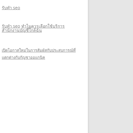
รับทำ seo
รับทำ seo
ทำไมควรเลือกใช้บริการ
สำนักงานบัญชีใกล้ฉัน
เปิดโอกาสใหม่ในการสัมผัสกับประสบการณ์ที่
แตกต่างกับกัญชาออแกนิค