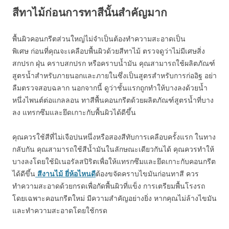
สีทาไม้ก่อนการทาสีนั้นสำคัญมาก
พื้นผิวคอนกรีตส่วนใหญ่ไม่จำเป็นต้องทำความสะอาดเป็น
พิเศษ ก่อนที่คุณจะเคลือบพื้นผิวด้วยสีทาไม้ ตรวจดูว่าไม่มีเศษสิ่ง
สกปรก ฝุ่น คราบสกปรก หรือคราบน้ำมัน คุณสามารถใช้ผลิตภัณฑ์
สูตรน้ำสำหรับภายนอกและภายในซึ่งเป็นสูตรสำหรับการก่ออิฐ อย่า
ลืมตรวจสอบฉลาก นอกจากนี้ ดูว่าชั้นแรกถูกทำให้บางลงด้วยน้ำ
หนึ่งไพนต์ต่อแกลลอน ทาสีพื้นคอนกรีตด้วยผลิตภัณฑ์สูตรน้ำที่บาง
ลง แทรกซึมและยึดเกาะกับพื้นผิวได้ดีขึ้น
คุณควรใช้สีที่ไม่เจือปนหนึ่งหรือสองสีทับการเคลือบครั้งแรก ในทาง
กลับกัน คุณสามารถใช้สีน้ำมันในลักษณะเดียวกันได้ คุณควรทำให้
บางลงโดยใช้มิเนอรัลสปิริตเพื่อให้แทรกซึมและยึดเกาะกับคอนกรีต
ได้ดีขึ้น
สีงานไม้ ยี่ห้อไหนดี
ต้องขจัดคราบไขมันก่อนทาสี ควร
ทำความสะอาดด้วยกรดเพื่อกัดพื้นผิวที่แข็ง การเตรียมพื้นโรงรถ
โดยเฉพาะคอนกรีตใหม่ มีความสำคัญอย่างยิ่ง หากคุณไม่ล้างไขมัน
และทำความสะอาดโดยใช้กรด